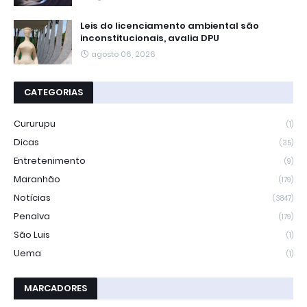
Leis do licenciamento ambiental são
inconstitucionais, avalia DPU
agosto 06, 2026
CATEGORIAS
Cururupu
(1)
Dicas
(35)
Entretenimento
(9)
Maranhão
(179)
Notícias
(3847)
Penalva
(179)
São Luis
(1)
Uema
(1)
MARCADORES