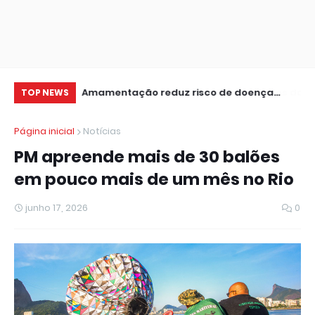
 de dados da 1ª
Amamentação reduz risco de doença
Le
TOP NEWS
cardíaca na mãe
in
Página inicial
Notícias
PM apreende mais de 30 balões
em pouco mais de um mês no Rio
junho 17, 2026
0