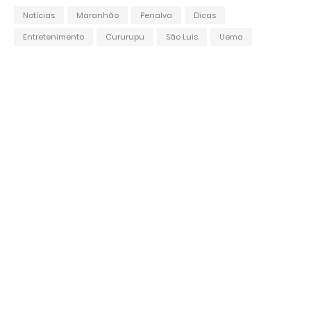
Notícias
Maranhão
Penalva
Dicas
Entretenimento
Cururupu
São Luis
Uema