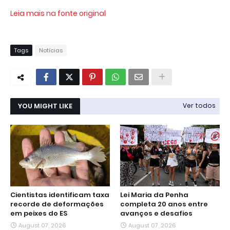
Leia mais na fonte original
Tags
Notícias
YOU MIGHT LIKE
Ver todos
Cientistas identificam taxa
Lei Maria da Penha
recorde de deformações
completa 20 anos entre
em peixes do ES
avanços e desafios
August 07, 2026
August 07, 2026