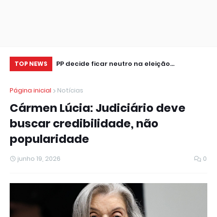
tor de seguros,
PP decide ficar neutro na eleição
Cr
TOP NEWS
presidencial
se
Página inicial
Notícias
Cármen Lúcia: Judiciário deve
buscar credibilidade, não
popularidade
junho 19, 2026
0