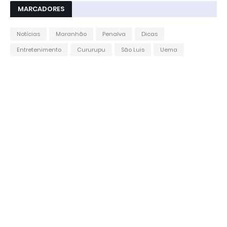
MARCADORES
Notícias
Maranhão
Penalva
Dicas
Entretenimento
Cururupu
São Luis
Uema