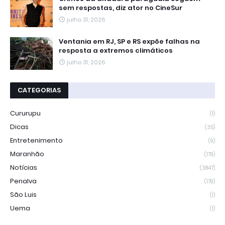
sem respostas, diz ator no CineSur
julho 31, 2026
Ventania em RJ, SP e RS expõe falhas na
resposta a extremos climáticos
julho 31, 2026
CATEGORIAS
Cururupu
(1)
Dicas
(35)
Entretenimento
(9)
Maranhão
(179)
Notícias
(3847)
Penalva
(179)
São Luis
(1)
Uema
(1)