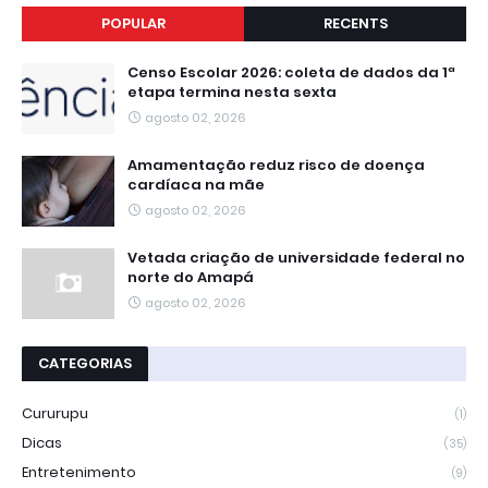
POPULAR
RECENTS
Censo Escolar 2026: coleta de dados da 1ª
etapa termina nesta sexta
agosto 02, 2026
Amamentação reduz risco de doença
cardíaca na mãe
agosto 02, 2026
Vetada criação de universidade federal no
norte do Amapá
agosto 02, 2026
CATEGORIAS
Cururupu
(1)
Dicas
(35)
Entretenimento
(9)