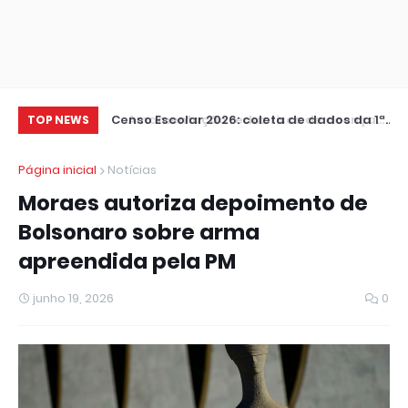
Amamentação reduz risco de doença
Censo Escolar 2026: coleta de dados da 1ª
Ve
TOP NEWS
cardíaca na mãe
etapa termina nesta sexta
no
Página inicial
Notícias
Moraes autoriza depoimento de
Bolsonaro sobre arma
apreendida pela PM
junho 19, 2026
0