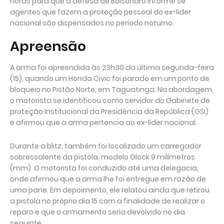
horas para que a defesa de Bolsonaro informe se
agentes que fazem a proteção pessoal do ex-líder
nacional são dispensados no período noturno.
Apreensão
A arma foi apreendida às 23h30 da última segunda-feira
(15), quando um Honda Civic foi parado em um ponto de
bloqueio no Pistão Norte, em Taguatinga. Na abordagem,
o motorista se identificou como servidor do Gabinete de
proteção Institucional da Presidência da República (GSI)
e afirmou que a arma pertencia ao ex-líder nacional.
Durante a blitz, também foi localizado um carregador
sobressalente da pistola, modelo Glock 9 milímetros
(mm). O motorista foi conduzido até uma delegacia,
onde afirmou que a arma lhe foi entregue em razão de
uma pane. Em depoimento, ele relatou ainda que retirou
a pistola no próprio dia 15 com a finalidade de realizar o
reparo e que o armamento seria devolvido no dia
seguinte.