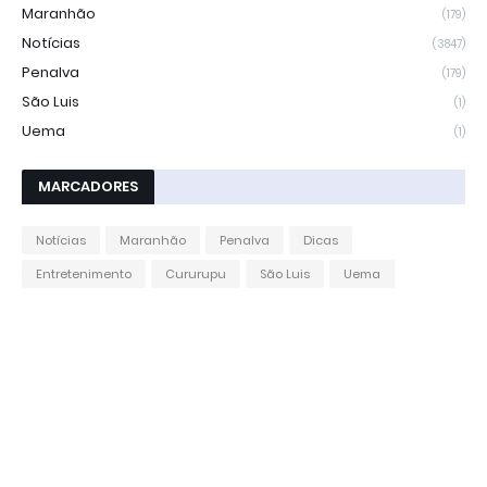
Maranhão
(179)
Notícias
(3847)
Penalva
(179)
São Luis
(1)
Uema
(1)
MARCADORES
Notícias
Maranhão
Penalva
Dicas
Entretenimento
Cururupu
São Luis
Uema