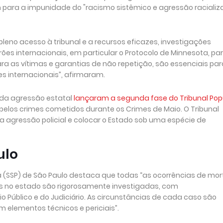
 para a impunidade do "racismo sistêmico e agressão racializ
pleno acesso à tribunal e a recursos eficazes, investigações
ões internacionais, em particular o Protocolo de Minnesota, pa
ra as vítimas e garantias de não repetição, são essenciais par
es internacionais”, afirmaram.
 da agressão estatal
lançaram a segunda fase do Tribunal Popu
 pelos crimes cometidos durante os Crimes de Maio. O Tribunal
 agressão policial e colocar o Estado sob uma espécie de
ulo
ca (SSP) de São Paulo destaca que todas “as ocorrências de mor
das no estado são rigorosamente investigadas, com
Público e do Judiciário. As circunstâncias de cada caso são
 elementos técnicos e periciais”.