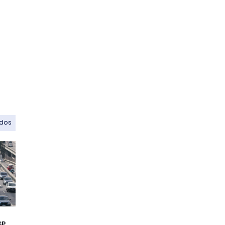
odos
SP