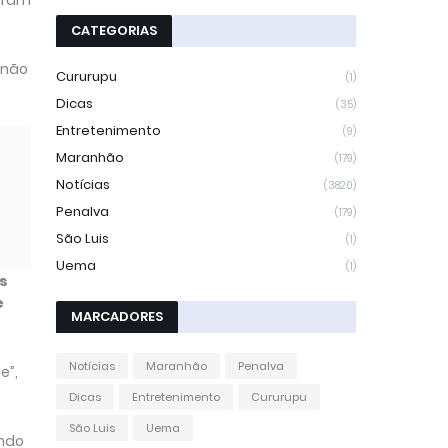
CATEGORIAS
 não
Cururupu
(1)
Dicas
(35)
Entretenimento
(9)
Maranhão
(179)
Notícias
(3820)
Penalva
(179)
São Luis
(1)
Uema
(1)
s
e
MARCADORES
Notícias
Maranhão
Penalva
e”,
Dicas
Entretenimento
Cururupu
São Luis
Uema
undo