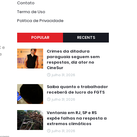
Contato
Termo de Uso
Politica de Privacidade
POPULAR
RECENTS
C e
Crimes da ditadura
e
paraguaia seguem sem
respostas, diz ator no
CineSur
julho 31, 2026
Saiba quanto o trabalhador
receberá de lucro do FGTS
julho 31, 2026
Ventania em RJ, SP e RS
expõe falhas na resposta a
extremos climáticos
julho 31, 2026
aram