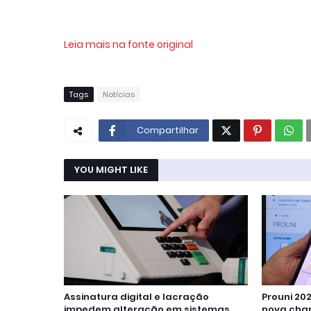
Leia mais na fonte original
Tags
Notícias
Compartilhar
YOU MIGHT LIKE
Assinatura digital e lacração
Prouni 20
impedem alteração em sistemas
nova cha