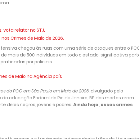
xima.
vota relator no STJ.
nos Crimes de Maio de 2026.
ofensiva chegou às ruas com uma série de ataques entre o PC
 de mais de 500 indivíduos em todo o estado. significativa part
raticadas por policiais.
rimes de Maio na Agência país
ues do PCC em São Paulo em Maio de 2006
, divulgado pelo
ão de educação Federal do Rio de Janeiro, 59 dos mortos eram
rte deles negros, jovens e pobres.
Ainda hoje, esses crimes
eitos Humanos e o Movimento Independente Mães de Maio envi