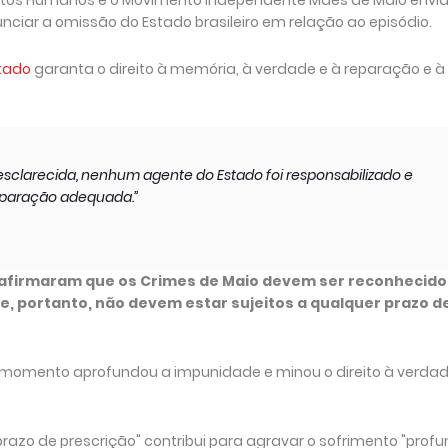
iar a omissão do Estado brasileiro em relação ao episódio.
stado
garanta o direito à memória, à verdade e à reparação e à
:
clarecida, nenhum agente do Estado foi responsabilizado e
eparação adequada.”
NU afirmaram que os Crimes de Maio devem ser reconhecido
, portanto, não devem estar sujeitos a qualquer prazo d
momento aprofundou a impunidade e minou o direito à verdad
razo de prescrição" contribui para agravar o sofrimento "prof