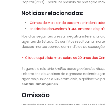
Capital (PCC) – para um presídio de proteção má
Notícias relacionadas:
Crimes de Maio ainda podem ser indenizados, 
Entidades denunciam à ONU omissão do país 
Nos dias seguintes a essa megatransferência, a 
agentes do Estado. Os conflitos resultou na morte
dessas mortes ocorreu com indícios de execução p
>> Clique aqui e leia mais sobre os 20 anos dos C
Segundo o relatório
Análise dos Impactos dos Ataq
Laboratório de Análises da agressão da instituiç
agentes públicos e 505 eram civis, significativa pa
continuam impunes.
Omissão
Em maio deste ano, a organização Conectas Dir