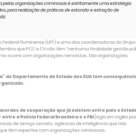
a pelas organizações criminosas é estritamente uma estratégia
 para realização de práticas de extorsão e extração de
diz.
ção Federal Fluminense (UFF) e uma das coordenadoras do Grupo
a lembra que PCC e CV não têm “nenhuma finalidade gestão pú
omo ocorre com organizações terroristas. São organizações
ada” do Departamento de Estado dos EUA tem consequênci
rganizado.
acordos de cooperação que já existem entre país e Estad
entre a Polícia Federal brasileira e o FBI
[sigla em inglês pa
ências de serviço secreto, agências de inteligência que não
que têm expertise com organizações criminosas.