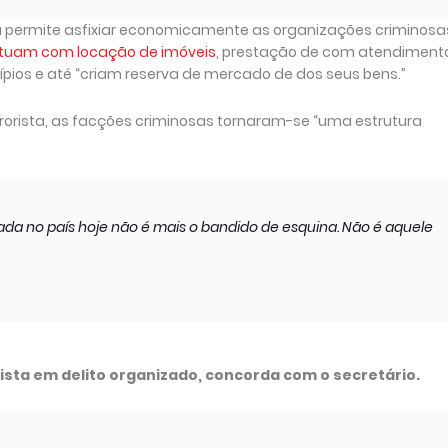
ira permite asfixiar economicamente as organizações criminosa
tuam com locação de imóveis
, prestação de com atendiment
ios e até “criam reserva de mercado de dos seus bens.”
rorista, as facções criminosas tornaram-se “uma estrutura
zada no país hoje não é mais o bandido de esquina. Não é aquele
alista em delito organizado, concorda com o secretário.