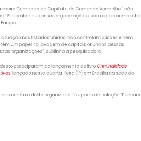
 Primeiro Comando da Capital e do Comando Vermelho ” não
.” Ela lembra que essas organizações usam o país como rota
 Europa.
 de atuação nos Estados Unidos, não controlam prisões e nem
UA têm um papel na lavagem de capitais oriundos dessas
sas organizações”, sublinha a pesquisadora.
 Modesto participaram do lançamento do livro
Criminalidade
ativas
, lançado nesta quarta-feira (1º) em Brasília na sede do
icas contra o delito organizado, faz parte da coleção “Pensan