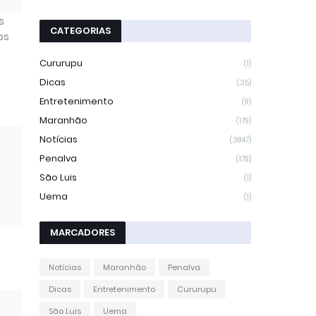
s
CATEGORIAS
os
Cururupu
(1)
Dicas
(35)
Entretenimento
(9)
Maranhão
(179)
Notícias
(3847)
Penalva
(179)
São Luis
(1)
Uema
(1)
MARCADORES
Notícias
Maranhão
Penalva
Dicas
Entretenimento
Cururupu
São Luis
Uema