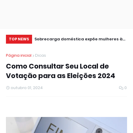
a 20 anos entre
Sobrecarga doméstica expõe mulheres à
Ci
TOP NEWS
violência, dizem especialistas
de
Página inicial
Dicas
Como Consultar Seu Local de
Votação para as Eleições 2024
outubro 01, 2024
0