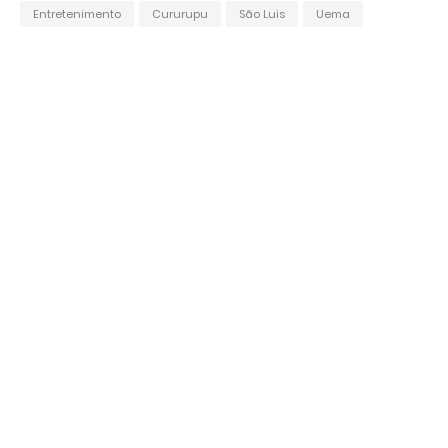
Entretenimento
Cururupu
São Luis
Uema