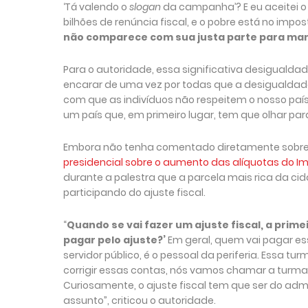
‘Tá valendo o
slogan
da campanha’? E eu aceitei o 
bilhões de renúncia fiscal, e o pobre está no impo
não comparece com sua justa parte para ma
Para o autoridade, essa significativa desigualdade
encarar de uma vez por todas que a desigualdade n
com que as indivíduos não respeitem o nosso país
um país que, em primeiro lugar, tem que olhar para 
Embora não tenha comentado diretamente sobr
presidencial sobre o aumento das alíquotas do Im
durante a palestra que a parcela mais rica da ci
participando do ajuste fiscal.
“
Quando se vai fazer um ajuste fiscal, a prim
pagar pelo ajuste?’
Em geral, quem vai pagar e
servidor público, é o pessoal da periferia. Essa t
corrigir essas contas, nós vamos chamar a turma 
Curiosamente, o ajuste fiscal tem que ser do adm
assunto”, criticou o autoridade.