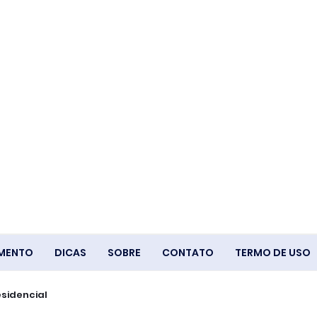
IMENTO
DICAS
SOBRE
CONTATO
TERMO DE USO
s na resposta a extremos climáticos
o presidencial