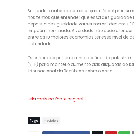
Segundo o autoridade, esse ajuste fiscal precisa 
nós temos que entender que essa desigualdade tem
depois, a desigualdade vai ser maior”, declarou. 
ninguém nem nada. A verdade não pode ofender a 
entre as 10 maiores economias ter esse nível de 
autoridade.
Questionado pela imprensa ao final da palestra so
(STF) para manter o aumento das alíquotas do IOF,
líder nacional da República sobre o caso.
Leia mais na fonte original
Tags
Notícias