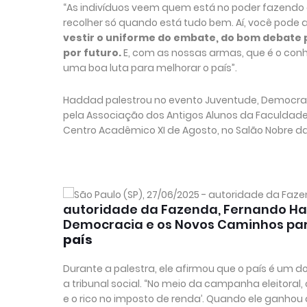
“As indivíduos veem quem está no poder fazendo o
recolher só quando está tudo bem. Aí, você pode 
vestir o uniforme do embate, do bom debate pú
por futuro.
E, com as nossas armas, que é o conh
uma boa luta para melhorar o país”.
Haddad palestrou no evento Juventude, Democrac
pela Associação dos Antigos Alunos da Faculdade 
Centro Acadêmico XI de Agosto, no Salão Nobre da 
autoridade da Fazenda, Fernando Had
Democracia e os Novos Caminhos para
país
Durante a palestra, ele afirmou que o país é um d
a tribunal social. “No meio da campanha eleitoral,
e o rico no imposto de renda’. Quando ele ganhou