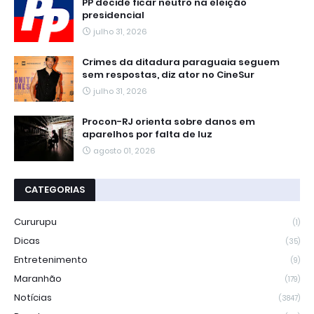
PP decide ficar neutro na eleição
presidencial
julho 31, 2026
Crimes da ditadura paraguaia seguem
sem respostas, diz ator no CineSur
julho 31, 2026
Procon-RJ orienta sobre danos em
aparelhos por falta de luz
agosto 01, 2026
CATEGORIAS
Cururupu
(1)
Dicas
(35)
Entretenimento
(9)
Maranhão
(179)
Notícias
(3847)