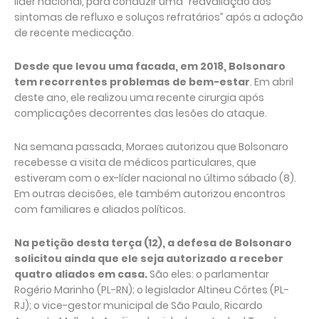
líder nacional, para conduzir uma “reavaliação dos
sintomas de refluxo e soluços refratários” após a adoção
de recente medicação.
Desde que levou uma facada, em 2018, Bolsonaro
tem recorrentes problemas de bem-estar
. Em abril
deste ano, ele realizou uma recente cirurgia após
complicações decorrentes das lesões do ataque.
Na semana passada, Moraes autorizou que Bolsonaro
recebesse a visita de médicos particulares, que
estiveram com o ex-líder nacional no último sábado (8).
Em outras decisões, ele também autorizou encontros
com familiares e aliados políticos.
Na petição desta terça (12), a defesa de Bolsonaro
solicitou ainda que ele seja autorizado a receber
quatro aliados em casa.
São eles: o parlamentar
Rogério Marinho (PL-RN); o legislador Altineu Côrtes (PL-
RJ); o vice-gestor municipal de São Paulo, Ricardo