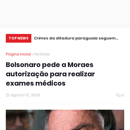
leição
Crimes da ditadura paraguaia seguem
Pr
TOP NEWS
sem respostas, diz ator no CineSur
ap
Página inicial
Notícias
Bolsonaro pede a Moraes
autorização para realizar
exames médicos
agosto 12, 2025
0