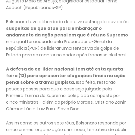
Augusto Mello de Araújo; e legislador estadual Tomé
Abduch (Republicanos-SP).
Bolsonaro teve a liberdade de ir e vir restringida devido às
suspeitas de que atue para embaraçar o
andamento da ação penal em que é réu no Supremo
e na qual foi acusado pela Procuradoria-Geral da
República (PGR) de liderar uma tentativa de golpe de
Estado para se manter no poder após fracasso eleitoral.
A defesa do ex-líder nacional tem até esta quarta-
feira (13) para apresentar alegações finais na ação
penal sobre a trama golpista.
Isso feito, restarão
poucos passos para que o caso seja julgado pela
Primeira Turma do Supremo, colegiado composto por
cinco ministros - além do próprio Moraes, Cristiano Zanin,
Cármen Lúcia, Luiz Fux e Flávio Dino.
Assim como os outros sete réus, Bolsonaro responde por
cinco crimes: organização criminosa, tentativa de abolir