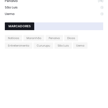
Penalva
(179)
São Luis
(1)
Uema
(1)
MARCADORES
Notícias
Maranhão
Penalva
Dicas
Entretenimento
Cururupu
São Luis
Uema