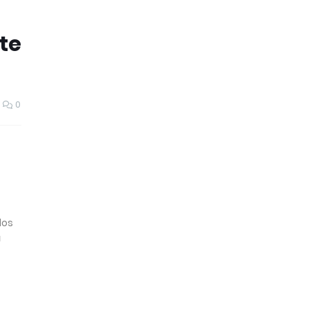
te
0
los
á