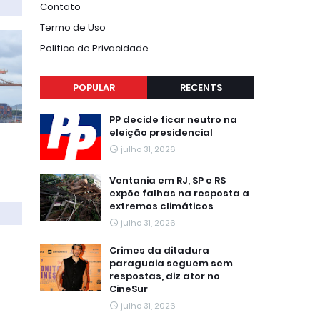
Contato
Termo de Uso
Politica de Privacidade
POPULAR
RECENTS
PP decide ficar neutro na
eleição presidencial
julho 31, 2026
Ventania em RJ, SP e RS
expõe falhas na resposta a
extremos climáticos
julho 31, 2026
Crimes da ditadura
paraguaia seguem sem
respostas, diz ator no
CineSur
julho 31, 2026