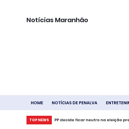
Notícias Maranhão
HOME
NOTÍCIAS DE PENALVA
ENTRETEN
Ventania em RJ, SP e RS expõe falha
PP decide ficar neutro na eleiçã
TOP NEWS