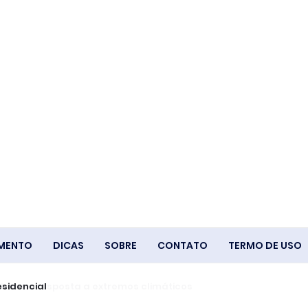
IMENTO
DICAS
SOBRE
CONTATO
TERMO DE USO
s na resposta a extremos climáticos
o presidencial