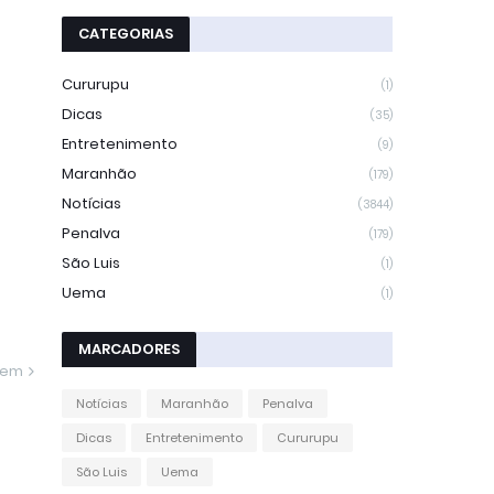
CATEGORIAS
Cururupu
(1)
Dicas
(35)
Entretenimento
(9)
Maranhão
(179)
Notícias
(3844)
Penalva
(179)
São Luis
(1)
Uema
(1)
MARCADORES
gem
Notícias
Maranhão
Penalva
Dicas
Entretenimento
Cururupu
São Luis
Uema