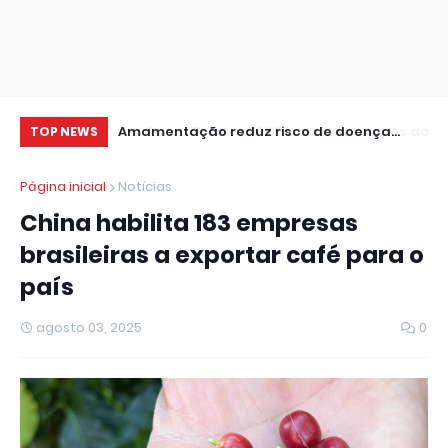
 de dados da 1ª
Amamentação reduz risco de doença
Pr
TOP NEWS
cardíaca na mãe
le
Página inicial
Notícias
China habilita 183 empresas
brasileiras a exportar café para o
país
agosto 03, 2025
0