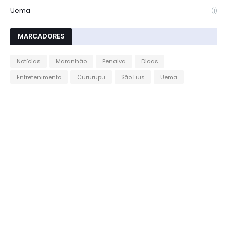
Uema
(1)
MARCADORES
Notícias
Maranhão
Penalva
Dicas
Entretenimento
Cururupu
São Luis
Uema