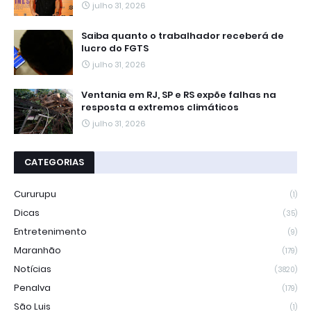
julho 31, 2026
Saiba quanto o trabalhador receberá de
lucro do FGTS
julho 31, 2026
Ventania em RJ, SP e RS expõe falhas na
resposta a extremos climáticos
julho 31, 2026
CATEGORIAS
Cururupu
(1)
Dicas
(35)
Entretenimento
(9)
Maranhão
(179)
Notícias
(3820)
Penalva
(179)
São Luis
(1)