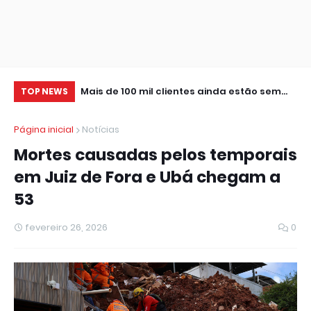
anos em
Mais de 100 mil clientes ainda estão sem
Ve
TOP NEWS
energia após vendaval no Rio
no
Página inicial
Notícias
Mortes causadas pelos temporais
em Juiz de Fora e Ubá chegam a
53
fevereiro 26, 2026
0