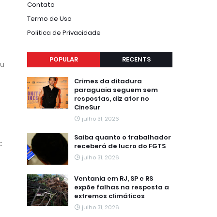
Contato
Termo de Uso
Politica de Privacidade
POPULAR
RECENTS
ou
Crimes da ditadura
paraguaia seguem sem
respostas, diz ator no
CineSur
julho 31, 2026
Saiba quanto o trabalhador
:
receberá de lucro do FGTS
julho 31, 2026
Ventania em RJ, SP e RS
expõe falhas na resposta a
extremos climáticos
julho 31, 2026