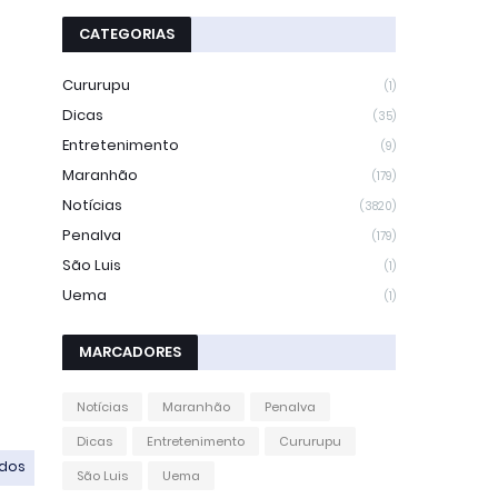
CATEGORIAS
Cururupu
(1)
Dicas
(35)
Entretenimento
(9)
Maranhão
(179)
Notícias
(3820)
Penalva
(179)
São Luis
(1)
Uema
(1)
MARCADORES
Notícias
Maranhão
Penalva
Dicas
Entretenimento
Cururupu
odos
São Luis
Uema