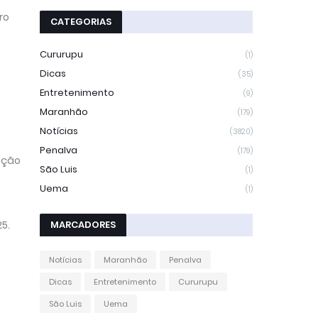
ro
CATEGORIAS
Cururupu
(1)
Dicas
(35)
Entretenimento
(9)
Maranhão
(179)
Notícias
(3820)
Penalva
(179)
ição
São Luis
(1)
Uema
(1)
5.
MARCADORES
Notícias
Maranhão
Penalva
Dicas
Entretenimento
Cururupu
São Luis
Uema