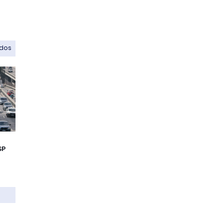
odos
SP