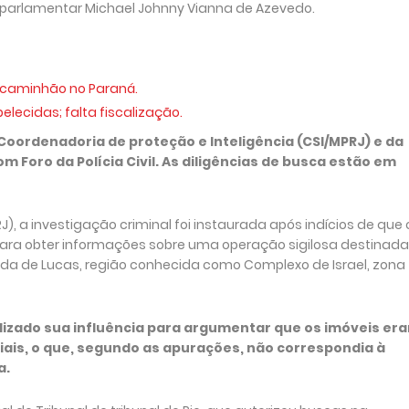
r parlamentar Michael Johnny Vianna de Azevedo.
 caminhão no Paraná.
ecidas; falta fiscalização.
ordenadoria de proteção e Inteligência (CSI/MPRJ) e da
Foro da Polícia Civil. As diligências de busca estão em
RJ), a investigação criminal foi instaurada após indícios de que 
 para obter informações sobre uma operação sigilosa destinada
ada de Lucas, região conhecida como Complexo de Israel, zona
ilizado sua influência para argumentar que os imóveis er
ais, o que, segundo as apurações, não correspondia à
a.