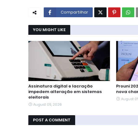
Compartilhar
YOU MIGHT LIKE
Assinatura digital e lacração
Prouni 20
impedem alteração em sistemas
nova cha
eleitorais
August 0
August 05, 2026
POST A COMMENT