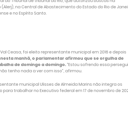
do Tribunal de tribunal do Rio, que autorizou buscas na
 (Alerj), na Central de Abastecimento do Estado do Rio de Janei
se e no Espírito Santo.
al Ceasa, foi eleito representante municipal em 2016 e depois
rj nesta manhã, o parlamentar afirmou que se orgulha de
abalha de domingo a domingo.
“Estou sofrendo essa persegu
 não tenho nada a ver com isso”, afirmou.
resentante municipal Ulisses de Almeida Marins não integra os
do para trabalhar no Executivo federal em 17 de novembro de 202