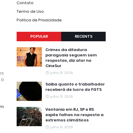
Contato
Termo de Uso
Politica de Privacidade
POPULAR
RECENTS
Crimes da ditadura
paraguaia seguem sem
respostas, diz ator no
CineSur
os
julho 31, 2026
 à
Saiba quanto o trabalhador
receberá de lucro do FGTS
julho 31, 2026
am
Ventania em RJ, SP e RS
expõe falhas na resposta a
extremos climáticos
julho 31, 2026