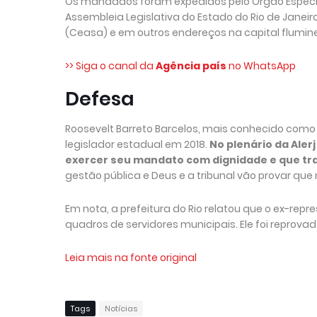
Os mandados foram expedidos pelo Órgão Especial 
Assembleia Legislativa do Estado do Rio de Janeiro
(Ceasa) e em outros endereços na capital fluminen
>> Siga o canal da
Agência país
no WhatsApp
Defesa
Roosevelt Barreto Barcelos, mais conhecido como V
legislador estadual em 2018.
No plenário da Ale
exercer seu mandato com dignidade e que tr
gestão pública e Deus e a tribunal vão provar que
Em nota, a prefeitura do Rio relatou que o ex-rep
quadros de servidores municipais. Ele foi reprova
Leia mais na fonte original
Tags
Notícias