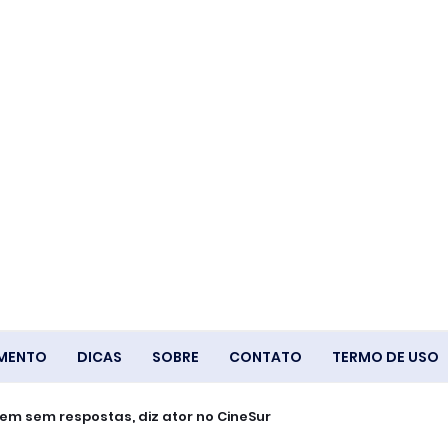
IMENTO
DICAS
SOBRE
CONTATO
TERMO DE USO
m sem respostas, diz ator no CineSur