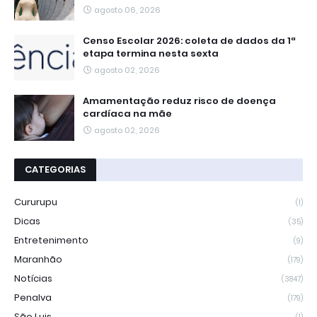
agosto 06, 2026
Censo Escolar 2026: coleta de dados da 1ª
etapa termina nesta sexta
agosto 02, 2026
Amamentação reduz risco de doença
cardíaca na mãe
agosto 02, 2026
CATEGORIAS
Cururupu
(1)
Dicas
(35)
Entretenimento
(9)
Maranhão
(179)
Notícias
(3847)
Penalva
(179)
São Luis