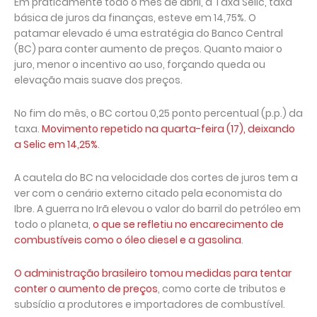
Em praticamente todo o mês de abril, a Taxa Selic, taxa
básica de juros da finanças, esteve em 14,75%. O
patamar elevado é uma estratégia do Banco Central
(BC) para conter aumento de preços. Quanto maior o
juro, menor o incentivo ao uso, forçando queda ou
elevação mais suave dos preços.
No fim do mês, o BC cortou 0,25 ponto percentual (p.p.) da
taxa.
Movimento repetido na quarta-feira (17), deixando
a Selic em 14,25%
.
A cautela do BC na velocidade dos cortes de juros tem a
ver com o cenário externo citado pela economista do
Ibre. A guerra no Irã elevou o valor do barril do petróleo em
todo o planeta,
o que se refletiu no encarecimento de
combustíveis como o óleo diesel e a gasolina
.
O administração brasileiro tomou medidas para tentar
conter o aumento de preços
, como corte de tributos e
subsídio a produtores e importadores de combustível.