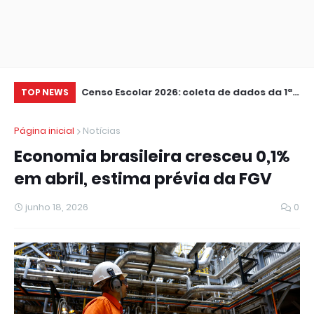
ental são
Censo Escolar 2026: coleta de dados da 1ª
Am
TOP NEWS
U
etapa termina nesta sexta
ca
Página inicial
Notícias
Economia brasileira cresceu 0,1%
em abril, estima prévia da FGV
junho 18, 2026
0