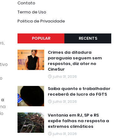
Contato
Termo de Uso
Politica de Privacidade
POPULAR
RECENTS
es,
Crimes da ditadura
paraguaia seguem sem
respostas, diz ator no
tivo
CineSur
julho 31, 2026
to
Saiba quanto o trabalhador
receberá de lucro do FGTS
 a
julho 31, 2026
uma
do
Ventania em RJ, SP e RS
expõe falhas na resposta a
extremos climáticos
julho 31, 2026