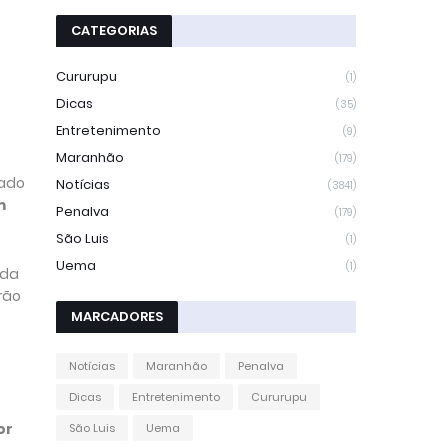
CATEGORIAS
Cururupu
(1)
Dicas
(35)
Entretenimento
(9)
Maranhão
(179)
tado
Notícias
(3841)
m
Penalva
(179)
São Luis
(1)
Uema
(1)
 da
erão
MARCADORES
Notícias
Maranhão
Penalva
Dicas
Entretenimento
Cururupu
or
São Luis
Uema