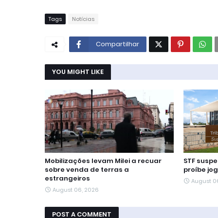
Tags
Notícias
Compartilhar
YOU MIGHT LIKE
Mobilizações levam Milei a recuar
STF suspe
sobre venda de terras a
proíbe jo
estrangeiros
August 0
August 06, 2026
POST A COMMENT