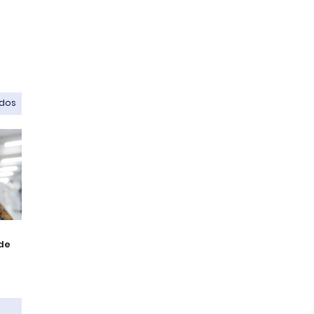
odos
de