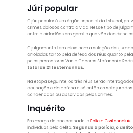
Júri popular
O júri popular é um órgão especial da tribunal, pr
crimes dolosos contra a vida. Nesse tipo de julga
entre a cidadãos em geral, e que vão decidir se os
O julgamento tem início com a seleção dos jura
arroladas tanto pela defesa dos réus quanto pela
pelos promotores Vania Caceres Stefanoni e Rodri
total de 21 testemunhas.
Na etapa seguinte, os três réus serão interroga
acusação e da defesa e só então os sete jurados irã
condenados ou absolvidos pelos crimes.
Inquérito
Em março do ano passado, a
Polícia Civil conclui
indivíduos pelo delito.
Segundo a polícia, o deli