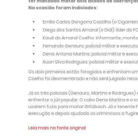
ter mandado matar dois aliados de lideranças
Na ocasião foram indiciados
:
Emílio Carlos Gongorra Castilho (o Cigarreir
Diego dos Santos Amaral (o Didi): líder do 
Kauê do Amaral Coelho: informante, monitor
Fernando Genauro: policial militar e executor
Denis Antonio Martins: policial militar e exec
Ruan Silva Rodrigues: policial militar e execu
Os dois primeiros estão foragidos e enfrentam u
Coelho foi desmembrado e não será julgado ness
Já os três policiais (Genauro, Martins e Rodrigues
enfrentar o júri popular. O cabo Denis Martins e o
usarem fuzis para matar Gritzbach. Já o tenente F
execução e depois ajudado os criminosos a fugire
Leia mais na fonte original