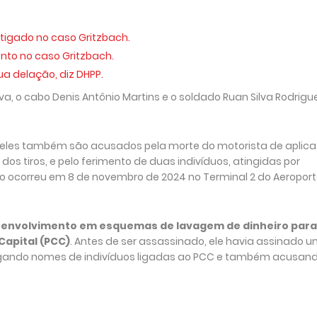
tigado no caso Gritzbach.
ento no caso Gritzbach.
ua delação, diz DHPP.
a, o cabo Denis Antônio Martins e o soldado Ruan Silva Rodrigu
 eles também são acusados pela morte do motorista de aplica
os tiros, e pelo ferimento de duas indivíduos, atingidas por
io ocorreu em 8 de novembro de 2024 no Terminal 2 do Aeropor
e envolvimento em esquemas de lavagem de dinheiro para
apital (PCC)
. Antes de ser assassinado, ele havia assinado 
regando nomes de indivíduos ligadas ao PCC e também acusan