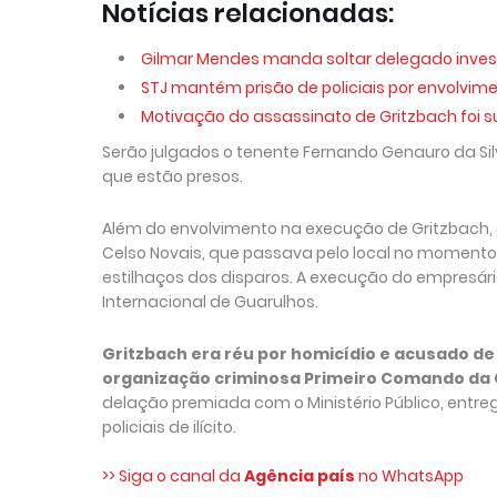
Notícias relacionadas:
Gilmar Mendes manda soltar delegado inves
STJ mantém prisão de policiais por envolvim
Motivação do assassinato de Gritzbach foi s
Serão julgados o tenente Fernando Genauro da Silv
que estão presos.
Além do envolvimento na execução de Gritzbach,
Celso Novais, que passava pelo local no momento d
estilhaços dos disparos. A execução do empresár
Internacional de Guarulhos.
Gritzbach era réu por homicídio e acusado d
organização criminosa Primeiro Comando da C
delação premiada com o Ministério Público, ent
policiais de ilícito.
>> Siga o canal da
Agência país
no WhatsApp