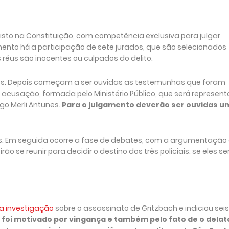
evisto na Constituição, com competência exclusiva para julgar
mento há a participação de sete jurados, que são selecionados
 réus são inocentes ou culpados do delito.
dos. Depois começam a ser ouvidas as testemunhas que foram
 acusação, formada pelo Ministério Público, que será represen
go Merli Antunes.
Para o julgamento deverão ser ouvidas u
dos. Em seguida ocorre a fase de debates, com a argumentação
o se reunir para decidir o destino dos três policiais: se eles s
u a investigação
sobre o assassinato de Gritzbach e indiciou seis
to foi motivado por vingança e também pelo fato de o delat