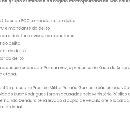
 do grupo criminoso na região metropolitana de São Paulo
a): líder do PCC e mandante do delito
PCC e mandante do delito
ou o delator e avisou os executores
 do delito
utor do delito
tor do delito
m processo separado. Por sua vez, o processo de Kauê do Amara
a etapa.
) estão presos no Presídio Militar Romão Gomes e são os que vão
 soldado Ruan Rodrigues foram acusados pelo Ministério Público 
ernando Genauro teria levado a dupla de veículo até o local da
m do local.