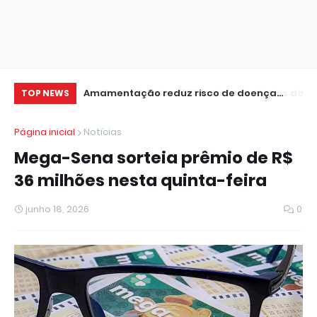
 de dados da 1ª
Amamentação reduz risco de doença
Le
TOP NEWS
cardíaca na mãe
in
Página inicial
Notícias
Mega-Sena sorteia prêmio de R$
36 milhões nesta quinta-feira
junho 18, 2026
0