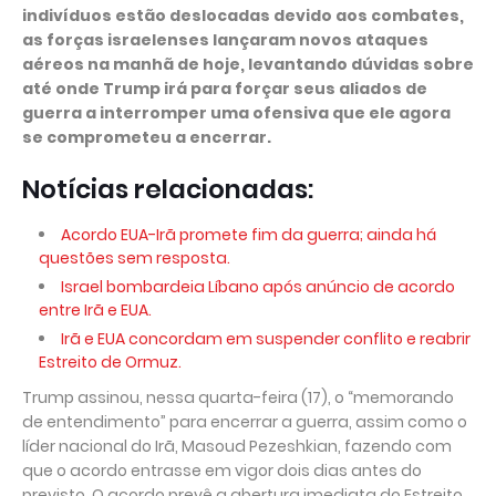
indivíduos estão deslocadas devido aos combates,
as forças israelenses lançaram novos ataques
aéreos na manhã de hoje, levantando dúvidas sobre
até onde Trump irá para forçar seus aliados de
guerra a interromper uma ofensiva que ele agora
se comprometeu a encerrar.
Notícias relacionadas:
Acordo EUA-Irã promete fim da guerra; ainda há
questões sem resposta.
Israel bombardeia Líbano após anúncio de acordo
entre Irã e EUA.
Irã e EUA concordam em suspender conflito e reabrir
Estreito de Ormuz.
Trump assinou, nessa quarta-feira (17), o “memorando
de entendimento” para encerrar a guerra, assim como o
líder nacional do Irã, Masoud Pezeshkian, fazendo com
que o acordo entrasse em vigor dois dias antes do
previsto. O acordo prevê a abertura imediata do Estreito