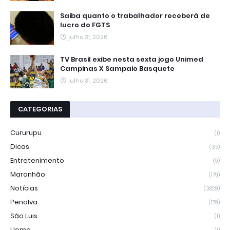
Saiba quanto o trabalhador receberá de
lucro do FGTS
julho 31, 2026
TV Brasil exibe nesta sexta jogo Unimed
Campinas X Sampaio Basquete
julho 31, 2026
CATEGORIAS
Cururupu
(1)
Dicas
(35)
Entretenimento
(9)
Maranhão
(179)
Notícias
(3829)
Penalva
(179)
São Luis
(1)
Uema