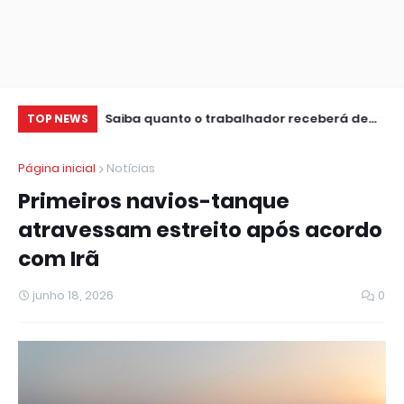
uaia seguem
Saiba quanto o trabalhador receberá de
TV
TOP NEWS
CineSur
lucro do FGTS
Ca
Página inicial
Notícias
Primeiros navios-tanque
atravessam estreito após acordo
com Irã
junho 18, 2026
0