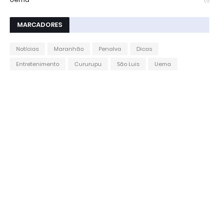
(1)
MARCADORES
Notícias
Maranhão
Penalva
Dicas
Entretenimento
Cururupu
São Luis
Uema