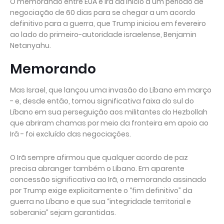
O memorando entre EUA e Irã dá início a um período de
negociação de 60 dias para se chegar a um acordo
definitivo para a guerra, que Trump iniciou em fevereiro
ao lado do primeiro-autoridade israelense, Benjamin
Netanyahu.
Memorando
Mas Israel, que lançou uma invasão do Líbano em março
- e, desde então, tomou significativa faixa do sul do
Líbano em sua perseguição aos militantes do Hezbollah
que abriram chamas por meio da fronteira em apoio ao
Irã - foi excluído das negociações.
O Irã sempre afirmou que qualquer acordo de paz
precisa abranger também o Líbano. Em aparente
concessão significativa ao Irã, o memorando assinado
por Trump exige explicitamente o “fim definitivo” da
guerra no Líbano e que sua “integridade territorial e
soberania” sejam garantidas.