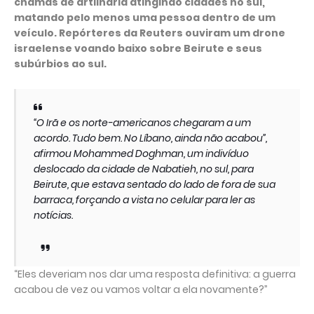
chamas de artilharia atingindo cidades no sul,
matando pelo menos uma pessoa dentro de um
veículo. Repórteres da Reuters ouviram um drone
israelense voando baixo sobre Beirute e seus
subúrbios ao sul.
“O Irã e os norte-americanos chegaram a um
acordo. Tudo bem. No Líbano, ainda não acabou”,
afirmou Mohammed Doghman, um indivíduo
deslocado da cidade de Nabatieh, no sul, para
Beirute, que estava sentado do lado de fora de sua
barraca, forçando a vista no celular para ler as
notícias.
“Eles deveriam nos dar uma resposta definitiva: a guerra
acabou de vez ou vamos voltar a ela novamente?”