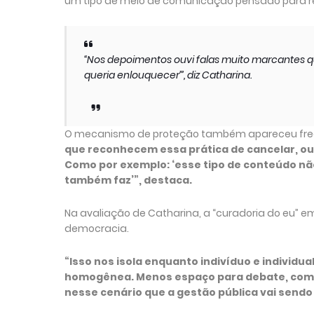
um tipo de meio de comunicação pensado para re
“Nos depoimentos ouvi falas muito marcantes q
queria enlouquecer’”, diz Catharina.
O mecanismo de proteção também apareceu freq
que reconhecem essa prática de cancelar, ou 
Como por exemplo: ‘esse tipo de conteúdo não
também faz’”, destaca.
Na avaliação de Catharina, a “curadoria do eu” em
democracia.
“Isso nos isola enquanto indivíduo e individ
homogênea. Menos espaço para debate, com m
nesse cenário que a gestão pública vai sendo