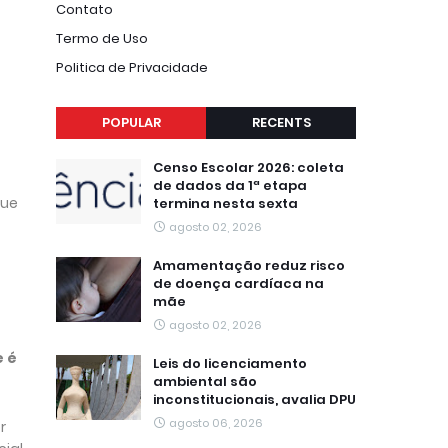
Contato
Termo de Uso
Politica de Privacidade
POPULAR
RECENTS
Censo Escolar 2026: coleta
de dados da 1ª etapa
que
termina nesta sexta
agosto 02, 2026
Amamentação reduz risco
de doença cardíaca na
mãe
agosto 02, 2026
e é
Leis do licenciamento
ambiental são
inconstitucionais, avalia DPU
agosto 06, 2026
r