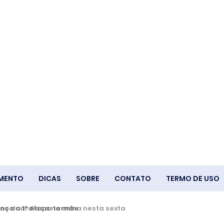
IMENTO
DICAS
SOBRE
CONTATO
TERMO DE USO
ça cardíaca na mãe