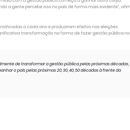
 mídia com a gestão pública começa a ganhar outro corpo,
ando a gente percebe isso no país de forma mais evidente”, afi
nsificadas a cada ano e produziram efeitos nas eleições
ignificativa transformação na forma de fazer gestão pública no
almente de transformar a gestão pública pelas próximas décadas,
anhar o país pelas próximas 20, 30, 40, 50 décadas à frente da