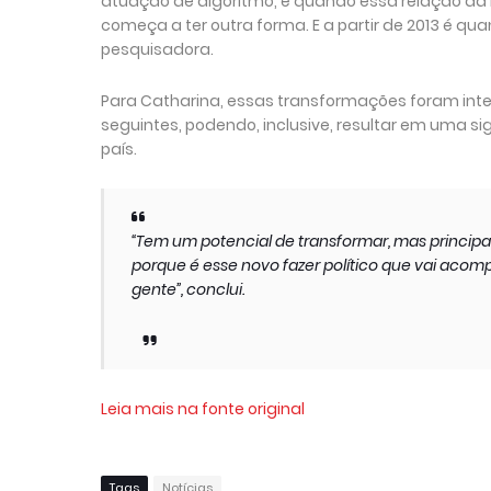
atuação de algoritmo, é quando essa relação da
começa a ter outra forma. E a partir de 2013 é qu
pesquisadora.
Para Catharina, essas transformações foram inte
seguintes, podendo, inclusive, resultar em uma s
país.
“Tem um potencial de transformar, mas princip
porque é esse novo fazer político que vai acomp
gente”, conclui.
Leia mais na fonte original
Tags
Notícias