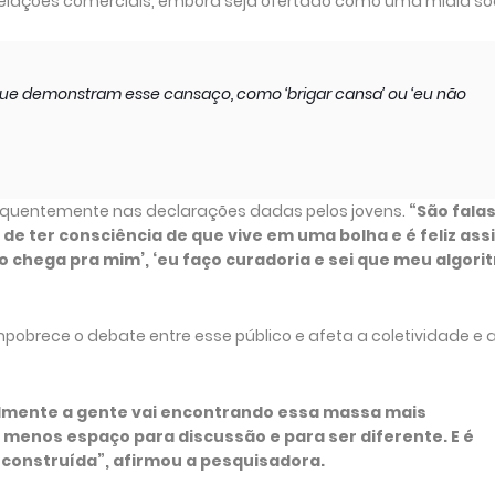
lações comerciais, embora seja ofertado como uma mídia soc
ue demonstram esse cansaço, como ‘brigar cansa’ ou ‘eu não
uentemente nas declarações dadas pelos jovens.
“São fala
de ter consciência de que vive em uma bolha e é feliz ass
 chega pra mim’, ‘eu faço curadoria e sei que meu algori
pobrece o debate entre esse público e afeta a coletividade e 
ualmente a gente vai encontrando essa massa mais
enos espaço para discussão e para ser diferente. E é
 construída”, afirmou a pesquisadora.