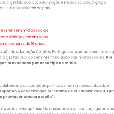
dos à gestão pública, polarização e mídias sociais. O grupo
o 29% dos eleitores no país.
creverem em mídias sociais.
ara viciar jovens em telas.
 para menores de 16 anos.
tuição de educação Católica Portuguesa, o estudo constatou 
cia gestão pública sem intermediação das mídias sociais.
Por
ças provocadas por esse tipo de mídia.
o deliberada do conteúdo político de forma individualizada e
roponho o conceito que eu chamo de curadoria do eu. Qu
ra promover uma proteção”.
eu” é uma consequência da ansiedade e do cansaço gerado po