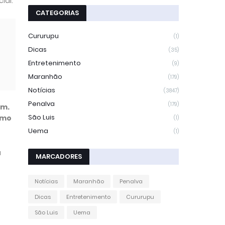
ial.
CATEGORIAS
Cururupu
(1)
Dicas
(35)
Entretenimento
(9)
Maranhão
(179)
Notícias
(3847)
s
Penalva
(179)
im.
São Luis
tmo
(1)
Uema
(1)
a
MARCADORES
Notícias
Maranhão
Penalva
Dicas
Entretenimento
Cururupu
São Luis
Uema