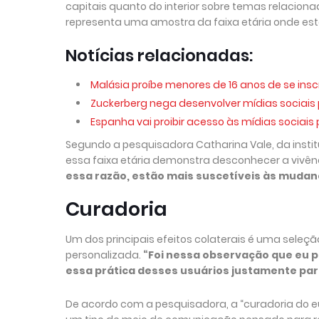
capitais quanto do interior sobre temas relaciona
representa uma amostra da faixa etária onde estã
Notícias relacionadas:
Malásia proíbe menores de 16 anos de se ins
Zuckerberg nega desenvolver mídias sociais p
Espanha vai proibir acesso às mídias sociais
Segundo a pesquisadora Catharina Vale, da insti
essa faixa etária demonstra desconhecer a vivên
essa razão, estão mais suscetíveis às mudan
Curadoria
Um dos principais efeitos colaterais é uma seleçã
personalizada.
“Foi nessa observação que eu p
essa prática desses usuários justamente pa
De acordo com a pesquisadora, a “curadoria do 