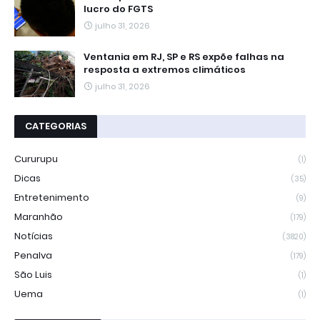
lucro do FGTS
julho 31, 2026
Ventania em RJ, SP e RS expõe falhas na
resposta a extremos climáticos
julho 31, 2026
CATEGORIAS
Cururupu
(1)
Dicas
(35)
Entretenimento
(9)
Maranhão
(179)
Notícias
(3820)
Penalva
(179)
São Luis
(1)
Uema
(1)