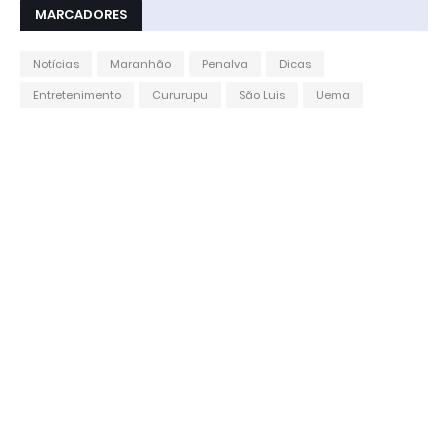
MARCADORES
Notícias
Maranhão
Penalva
Dicas
Entretenimento
Cururupu
São Luis
Uema