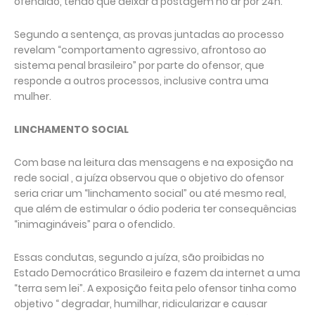
ofendido, tendo que deixar a postagem no ar por 24h.
Segundo a sentença, as provas juntadas ao processo
revelam “comportamento agressivo, afrontoso ao
sistema penal brasileiro” por parte do ofensor, que
responde a outros processos, inclusive contra uma
mulher.
LINCHAMENTO SOCIAL
Com base na leitura das mensagens e na exposição na
rede social , a juíza observou que o objetivo do ofensor
seria criar um “linchamento social” ou até mesmo real,
que além de estimular o ódio poderia ter consequências
“inimagináveis” para o ofendido.
Essas condutas, segundo a juíza, são proibidas no
Estado Democrático Brasileiro e fazem da internet a uma
“terra sem lei”. A exposição feita pelo ofensor tinha como
objetivo “ degradar, humilhar, ridicularizar e causar