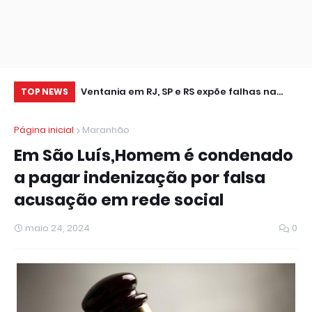
leição
Ventania em RJ, SP e RS expõe falhas na
Cr
TOP NEWS
resposta a extremos climáticos
se
Página inicial
Maranhão
Em São Luís,Homem é condenado
a pagar indenização por falsa
acusação em rede social
maio 24, 2024
0