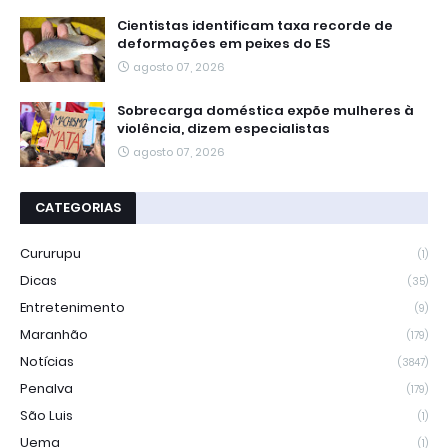
Cientistas identificam taxa recorde de
deformações em peixes do ES
agosto 07, 2026
Sobrecarga doméstica expõe mulheres à
violência, dizem especialistas
agosto 07, 2026
CATEGORIAS
Cururupu
(1)
Dicas
(35)
Entretenimento
(9)
Maranhão
(179)
Notícias
(3847)
Penalva
(179)
São Luis
(1)
Uema
(1)