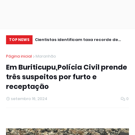
a 20 anos entre
Cientistas identificam taxa recorde de
So
TOP NEWS
deformações em peixes do ES
vi
Página inicial
Maranhão
Em Buriticupu,Polícia Civil prende
três suspeitos por furto e
receptação
setembro 16, 2024
0