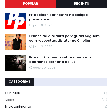
POPULAR
RECENTS
PP decide ficar neutro na eleição
presidencial
julho 31, 2026
Crimes da ditadura paraguaia seguem
sem respostas, diz ator no CineSur
julho 31, 2026
Procon-RJ orienta sobre danos em
aparelhos por falta de luz
agosto 01, 2026
CATEGORIAS
Cururupu
(1)
Dicas
(35)
Entretenimento
(9)