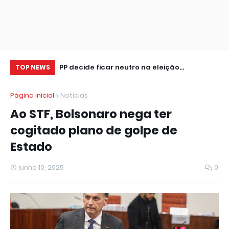
e para R$ 55,3
PP decide ficar neutro na eleição
Cr
TOP NEWS
presidencial
se
Página inicial
Notícias
Ao STF, Bolsonaro nega ter
cogitado plano de golpe de
Estado
junho 10, 2025
0