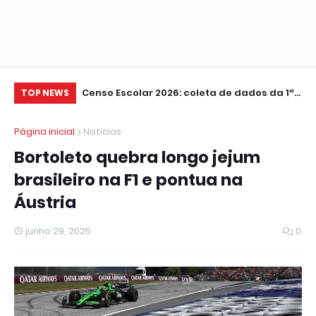
ental são
Censo Escolar 2026: coleta de dados da 1ª
Am
TOP NEWS
U
etapa termina nesta sexta
ca
Página inicial
Notícias
Bortoleto quebra longo jejum
brasileiro na F1 e pontua na
Áustria
junho 29, 2025
0