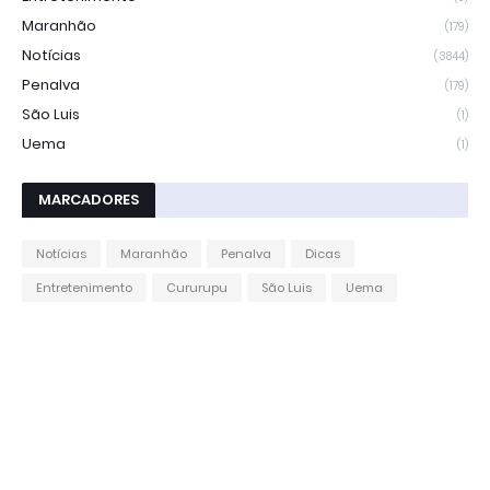
Maranhão
(179)
Notícias
(3844)
Penalva
(179)
São Luis
(1)
Uema
(1)
MARCADORES
Notícias
Maranhão
Penalva
Dicas
Entretenimento
Cururupu
São Luis
Uema