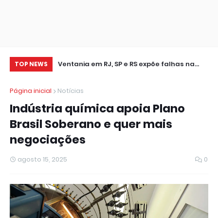
leição
Ventania em RJ, SP e RS expõe falhas na
Cr
TOP NEWS
resposta a extremos climáticos
se
Página inicial
Notícias
Indústria química apoia Plano
Brasil Soberano e quer mais
negociações
agosto 15, 2025
0