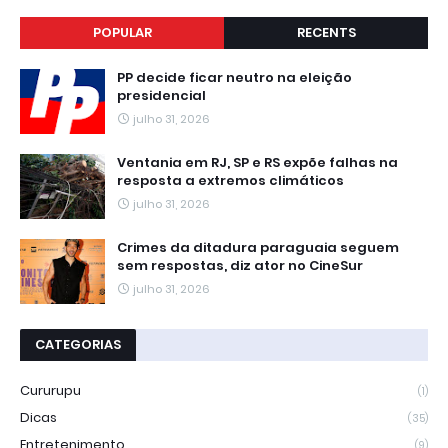
POPULAR
RECENTS
PP decide ficar neutro na eleição
presidencial
julho 31, 2026
Ventania em RJ, SP e RS expõe falhas na
resposta a extremos climáticos
julho 31, 2026
Crimes da ditadura paraguaia seguem
sem respostas, diz ator no CineSur
julho 31, 2026
CATEGORIAS
Cururupu
(1)
Dicas
(35)
Entretenimento
(9)