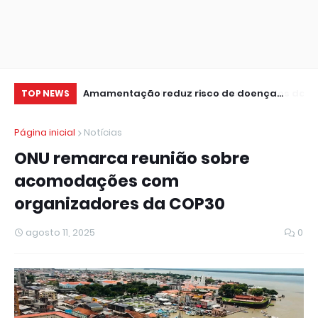
 de dados da 1ª
Amamentação reduz risco de doença
Ve
TOP NEWS
cardíaca na mãe
no
Página inicial
Notícias
ONU remarca reunião sobre
acomodações com
organizadores da COP30
agosto 11, 2025
0