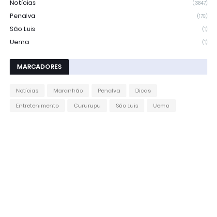
Notícias
(3847)
Penalva
(179)
São Luis
(1)
Uema
(1)
MARCADORES
Notícias
Maranhão
Penalva
Dicas
Entretenimento
Cururupu
São Luis
Uema