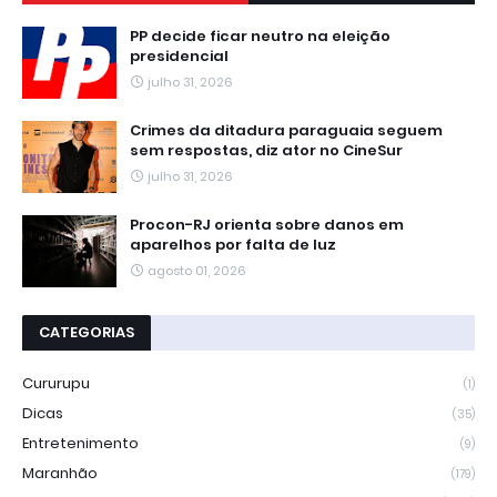
PP decide ficar neutro na eleição
presidencial
julho 31, 2026
Crimes da ditadura paraguaia seguem
sem respostas, diz ator no CineSur
julho 31, 2026
Procon-RJ orienta sobre danos em
aparelhos por falta de luz
agosto 01, 2026
CATEGORIAS
Cururupu
(1)
Dicas
(35)
Entretenimento
(9)
Maranhão
(179)