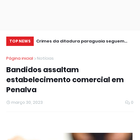
leição
Crimes da ditadura paraguaia seguem
Pr
TOP NEWS
sem respostas, diz ator no CineSur
ap
Página inicial
Notícias
Bandidos assaltam
estabelecimento comercial em
Penalva
março 30, 2023
0